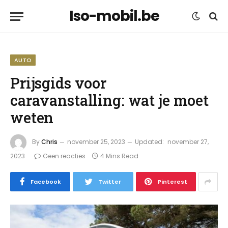
Iso-mobil.be
AUTO
Prijsgids voor
caravanstalling: wat je moet
weten
By
Chris
november 25, 2023
Updated:
november 27,
2023
Geen reacties
4 Mins Read
Facebook
Twitter
Pinterest