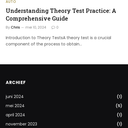
AUTO
Understanding Theory Test Practice: A
Comprehensive Guide
By
Chris
mei 10, 2024
0
Introduction to Theory TestsA theory test is a crucial
component of the process to obtain…
ARCHIEF
juni 2024
(1)
mei 2024
(5)
april 2024
(1)
november 2023
(1)